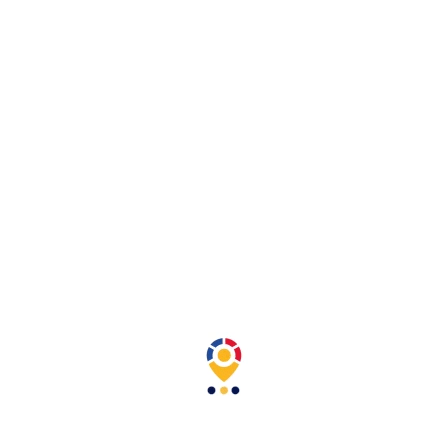
Caja De Corona X 24
38,00 $
Impuestos excluidos
Envases no retornables de 355ml
2. Configurar tu producto
Tipo de refrigeración
Cantidad
Añadir Al Carrito
Compartir
Descripción