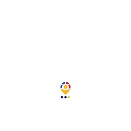
Six Club Personal Vidrio
9,00 $
Impuestos excluidos
Envases no retornables de 330ml
2. Configurar tu producto
Tipo de refrigeración
Cantidad
Añadir Al Carrito
Compartir
Descripción