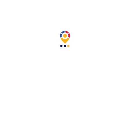
250 caracteres como máximo
Guardar Información
2. Configurar tu producto
Unidades en un paquete
1.000
Impresión por lados
Cantidad
Añadir Al Carrito
Compartir
Descripción